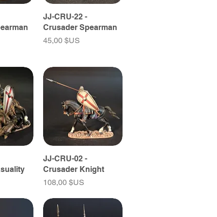
JJ-CRU-22 -
pearman
Crusader Spearman
Prix
45,00 $US
JJ-CRU-02 -
suality
Crusader Knight
Prix
108,00 $US