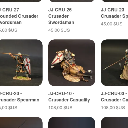
J-CRU-27 -
JJ-CRU-26 -
JJ-CRU-23 -
ounded Crusader
Crusader
Crusader S
wordsman
Swordsman
Prix
45,00 $US
ix
Prix
5,00 $US
45,00 $US
J-CRU-20 -
JJ-CRU-10 -
JJ-CRU-03 -
rusader Spearman
Crusader Casuality
Crusader Ca
ix
Prix
Prix
5,00 $US
108,00 $US
108,00 $US