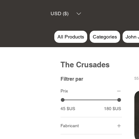
USD ($)
All Products
Categories
John 
The Crusades
Filtrer par
55
Prix
45 $US
180 $US
Fabricant
John Jenkins Design