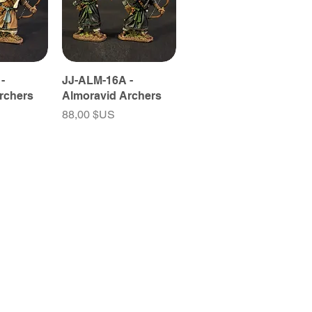
-
JJ-ALM-16A -
rchers
Almoravid Archers
Prix
88,00 $US