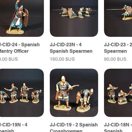
J-CID-24 - Spanish
JJ-CID-23N - 4
JJ-CID-23 - 
fantry Officer
Spanish Spearmen
Spearmen
ix
Prix
Prix
9,00 $US
160,00 $US
90,00 $US
J-CID-19N - 4
JJ-CID-19 - 2 Spanish
JJ-CID-18N -
panish
Crossbowmen
Spanish