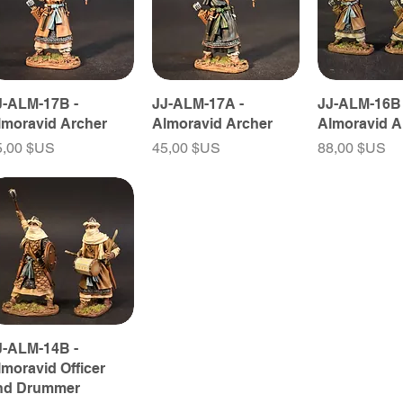
J-ALM-17B -
JJ-ALM-17A -
JJ-ALM-16B 
lmoravid Archer
Almoravid Archer
Almoravid A
ix
Prix
Prix
5,00 $US
45,00 $US
88,00 $US
J-ALM-14B -
lmoravid Officer
nd Drummer