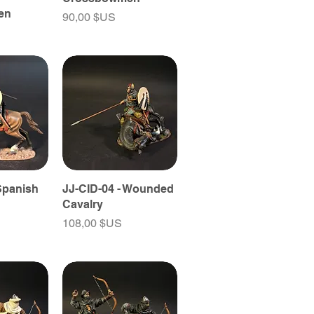
en
Prix
90,00 $US
 Spanish
JJ-CID-04 - Wounded
Cavalry
Prix
108,00 $US