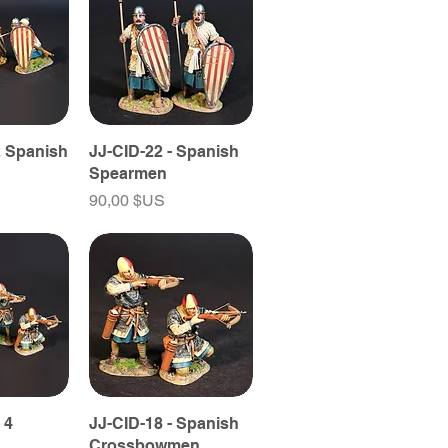
2 Spanish
JJ-CID-22 - Spanish
Spearmen
Prix
90,00 $US
 4
JJ-CID-18 - Spanish
Crossbowmen