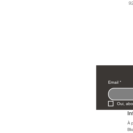
Pr
9
Email
*
Oui, abo
In
À 
Bl