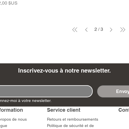
ix
2,00 $US
2
/
3
Inscrivez-vous à notre newsletter.
Envoy
nnez-moi à votre newsletter.
formation
Service client
​Con
propos de nous
​Retours et remboursements
ogue
Politique de sécurité et de