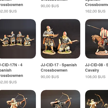
rossbowmen
Crossbowm
Prix
90,00 $US
ix
Prix
62,00 $US
162,00 $US
J-CID-17N - 4
JJ-CID-17 - Spanish
JJ-CID-08 -
panish
Crossbowmen
Cavalry
rossbowmen
Prix
Prix
90,00 $US
108,00 $US
ix
62,00 $US