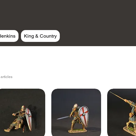
Jenkins
King & Country
 articles